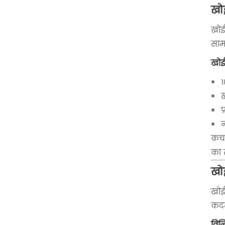
खोई
खोई
साम
खोई
ख
न
कचरे
का 
खोई
खोई
कदम
विन