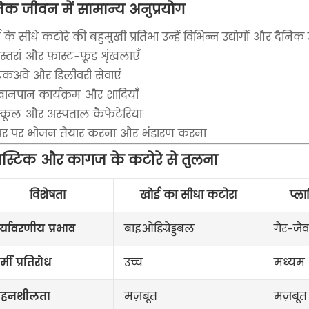
िक जीवन में सामान्य अनुप्रयोग
के सीधे कटोरे की बहुमुखी प्रतिभा उन्हें विभिन्न उद्योगों और दैनि
ेस्तरां और फ़ास्ट-फ़ूड शृंखलाएँ
ेकअवे और डिलीवरी सेवाएं
ानपान कार्यक्रम और शादियाँ
्कूल और अस्पताल कैफेटेरिया
घर पर भोजन तैयार करना और भंडारण करना
लास्टिक और कागज के कटोरे से तुलना
विशेषता
खोई का सीधा कटोरा
प्ल
र्यावरणीय प्रभाव
बाइओडिग्रेड्डबल
गैर-जैव
र्मी प्रतिरोध
उच्च
मध्यम
हनशीलता
मज़बूत
मज़बूत