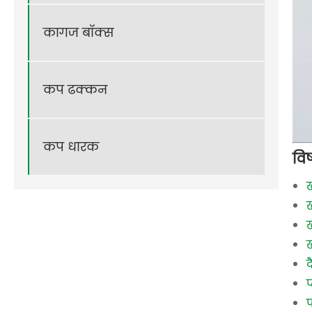
कागज बॉक्स
कप ढक्कन
कप धारक
वि
ख
ख
ख
द
प
प