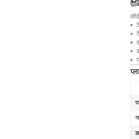
दैन
खोई 
र
ट
ख
स
प्
प
ग
स