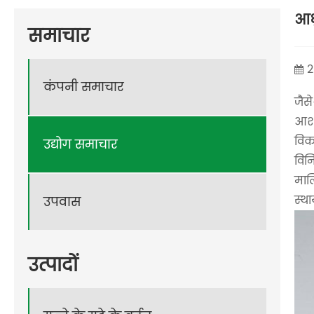
आधु
समाचार
2
कंपनी समाचार
जैसे
आशा
विक
उद्योग समाचार
विनि
माल
स्था
उपवास
उत्पादों