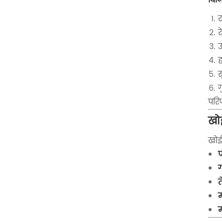
र
उ
ह
ग
परिण
खो
खोई
प
ग
त
म
म