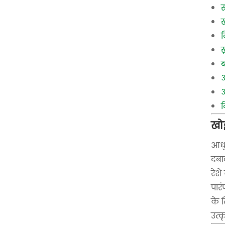
स
ख
न
ख
ब
अ
अ
न
खो
आधु
दबा
रेशे
पार
के 
उत्क